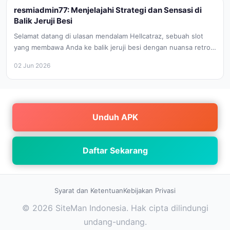
resmiadmin77: Menjelajahi Strategi dan Sensasi di
Balik Jeruji Besi
Selamat datang di ulasan mendalam Hellcatraz, sebuah slot
yang membawa Anda ke balik jeruji besi dengan nuansa retro
yang sangat...
02 Jun 2026
Unduh APK
Daftar Sekarang
Syarat dan Ketentuan
Kebijakan Privasi
© 2026 SiteMan Indonesia. Hak cipta dilindungi
undang-undang.