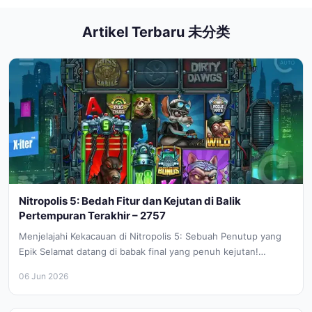
Artikel Terbaru 未分类
Nitropolis 5: Bedah Fitur dan Kejutan di Balik
Pertempuran Terakhir – 2757
Menjelajahi Kekacauan di Nitropolis 5: Sebuah Penutup yang
Epik Selamat datang di babak final yang penuh kejutan!
Nitropolis 5 hadir...
06 Jun 2026