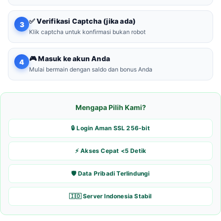
✅ Verifikasi Captcha (jika ada)
3
Klik captcha untuk konfirmasi bukan robot
🎮 Masuk ke akun Anda
4
Mulai bermain dengan saldo dan bonus Anda
Mengapa Pilih Kami?
🔒 Login Aman SSL 256-bit
⚡ Akses Cepat <5 Detik
🛡️ Data Pribadi Terlindungi
🇮🇩 Server Indonesia Stabil