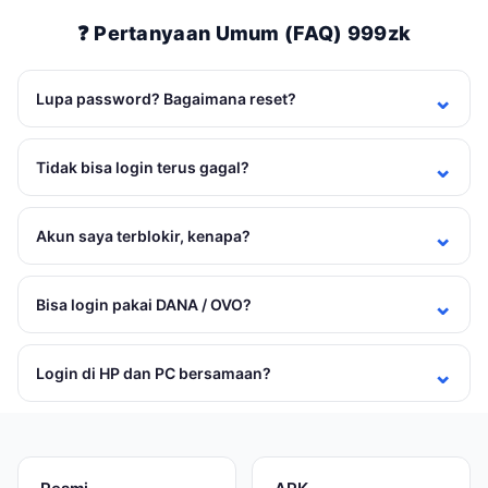
❓ Pertanyaan Umum (FAQ) 999zk
Lupa password? Bagaimana reset?
Tidak bisa login terus gagal?
Akun saya terblokir, kenapa?
Bisa login pakai DANA / OVO?
Login di HP dan PC bersamaan?