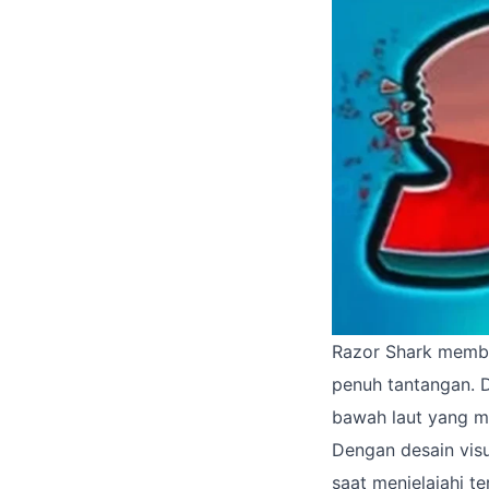
Razor Shark memb
penuh tantangan. 
bawah laut yang me
Dengan desain vis
saat menjelajahi 