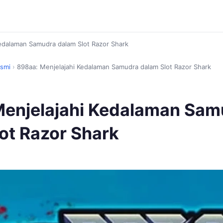
Kedalaman Samudra dalam Slot Razor Shark
smi
›
898aa: Menjelajahi Kedalaman Samudra dalam Slot Razor Shark
Menjelajahi Kedalaman Sam
ot Razor Shark