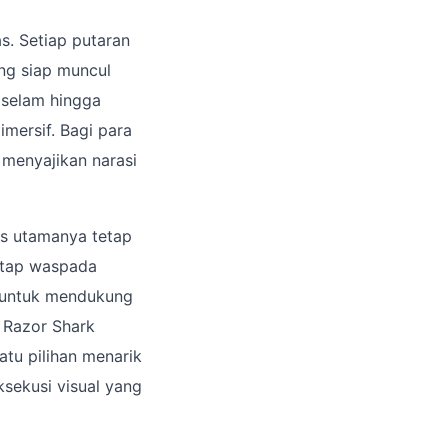
s. Setiap putaran
ang siap muncul
 selam hingga
mersif. Bagi para
 menyajikan narasi
us utamanya tetap
tetap waspada
g untuk mendukung
, Razor Shark
tu pilihan menarik
sekusi visual yang